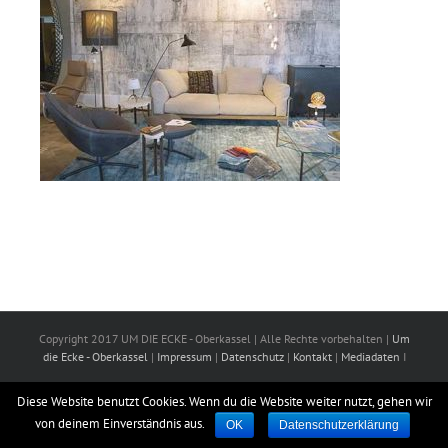
Copyright 2017 UM DIE ECKE - Oberkassel | Alle Rechte vorbehalten |
Um
die Ecke - Oberkassel
|
Impressum
|
Datenschutz
|
Kontakt
|
Mediadaten
I
Diese Website benutzt Cookies. Wenn du die Website weiter nutzt, gehen wir
von deinem Einverständnis aus.
OK
Datenschutzerklärung